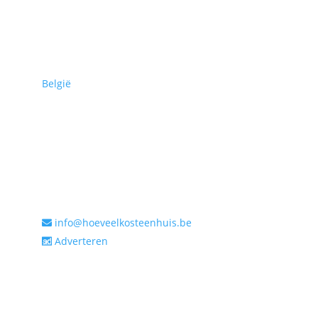
Hoeveel kost een huis in:
België
Tools:
Algemeen
info@hoeveelkosteenhuis.be
Adverteren