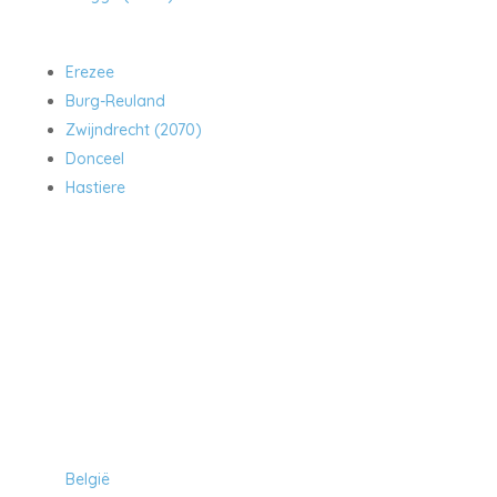
Erezee
Burg-Reuland
Zwijndrecht (2070)
Donceel
Hastiere
Hoeveel kost een huis in:
België