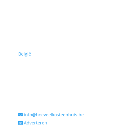
Hoeveel kost een huis in:
België
Tools:
Algemeen
info@hoeveelkosteenhuis.be
Adverteren