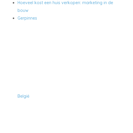
Hoeveel kost een huis verkopen: marketing in de
bouw
Gerpinnes
Hoeveel kost een huis in:
België
Tools: