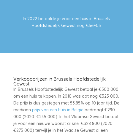
In 2022 betaalde je voor een huis in Brussels
Hoofdstedelijk Gewest nog €5e+05
Verkoopprijzen in Brussels Hoofdstedelijk
Gewest
In Brussels Hoofdstedelijk Gewest betaal je €500 000
om een huis te kopen. In 2010 was dat nog €325 000.
De prijs is dus gestegen met 53,85% op 10 jaar tijd. De
mediaan
prijs van een huis in België
bedraagt €290
000 (2020: €245 000). In het Vlaamse Gewest betaal
je voor een nieuwe woonst al snel €328 800 (2020:
€275 000) terwijl je in het Waalse Gewest al een